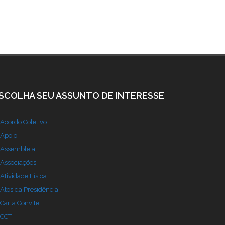
SCOLHA SEU ASSUNTO DE INTERESSE
Acordo Coletivo
Apoio
Assembleia
Associações
Atividade Física
Atos da Presidência
Carta Convite
CCT