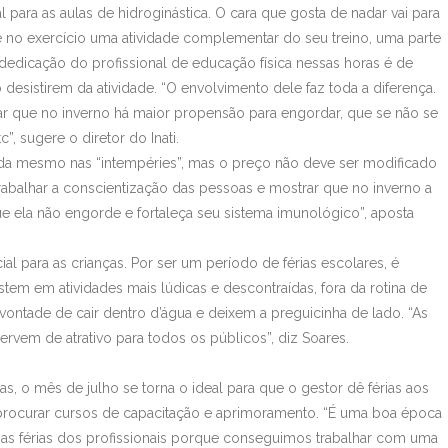
 para as aulas de hidroginástica. O cara que gosta de nadar vai para
vê no exercício uma atividade complementar do seu treino, uma parte
 dedicação do profissional de educação física nessas horas é de
 desistirem da atividade. “O envolvimento dele faz toda a diferença.
car que no inverno há maior propensão para engordar, que se não se
c”, sugere o diretor do Inati.
tida mesmo nas “intempéries”, mas o preço não deve ser modificado
rabalhar a conscientização das pessoas e mostrar que no inverno a
que ela não engorde e fortaleça seu sistema imunológico”, aposta
 para as crianças. Por ser um período de férias escolares, é
stem em atividades mais lúdicas e descontraídas, fora da rotina de
ntade de cair dentro d’água e deixem a preguicinha de lado. “As
ervem de atrativo para todos os públicos”, diz Soares.
s, o mês de julho se torna o ideal para que o gestor dê férias aos
 procurar cursos de capacitação e aprimoramento. “É uma boa época
a as férias dos profissionais porque conseguimos trabalhar com uma