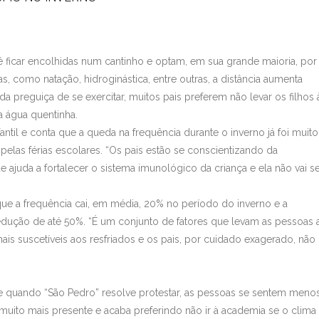
 ficar encolhidas num cantinho e optam, em sua grande maioria, por
s, como natação, hidroginástica, entre outras, a distância aumenta
preguiça de se exercitar, muitos pais preferem não levar os filhos 
a água quentinha.
antil e conta que a queda na frequência durante o inverno já foi muito
elas férias escolares. “Os pais estão se conscientizando da
e ajuda a fortalecer o sistema imunológico da criança e ela não vai s
ue a frequência cai, em média, 20% no período do inverno e a
redução de até 50%. “É um conjunto de fatores que levam as pessoas 
mais suscetíveis aos resfriados e os pais, por cuidado exagerado, não
 e quando “São Pedro” resolve protestar, as pessoas se sentem meno
muito mais presente e acaba preferindo não ir à academia se o clima