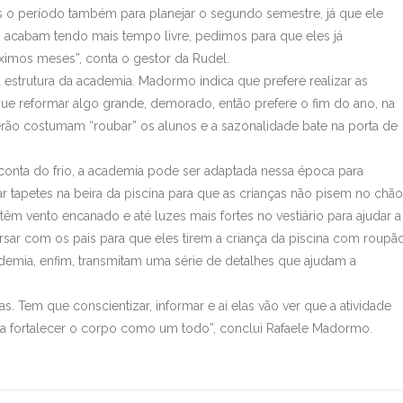
s o período também para planejar o segundo semestre, já que ele
s acabam tendo mais tempo livre, pedimos para que eles já
ximos meses”, conta o gestor da Rudel.
strutura da academia. Madormo indica que prefere realizar as
ue reformar algo grande, demorado, então prefere o fim do ano, na
erão costumam “roubar” os alunos e a sazonalidade bate na porta de
 conta do frio, a academia pode ser adaptada nessa época para
r tapetes na beira da piscina para que as crianças não pisem no chão
êm vento encanado e até luzes mais fortes no vestiário para ajudar a
sar com os pais para que eles tirem a criança da piscina com roupã
cademia, enfim, transmitam uma série de detalhes que ajudam a
. Tem que conscientizar, informar e aí elas vão ver que a atividade
pra fortalecer o corpo como um todo”, conclui Rafaele Madormo.