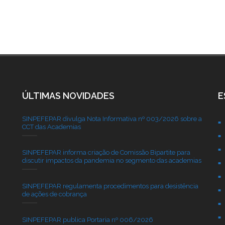
ÚLTIMAS NOVIDADES
E
SINPEFEPAR divulga Nota Informativa nº 003/2026 sobre a
CCT das Academias
SINPEFEPAR informa criação de Comissão Bipartite para
discutir impactos da pandemia no segmento das academias
SINPEFEPAR regulamenta procedimentos para desistência
de ações de cobrança
SINPEFEPAR publica Portaria nº 006/2026