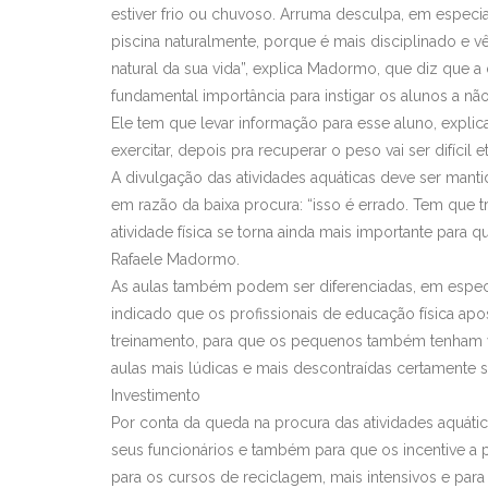
estiver frio ou chuvoso. Arruma desculpa, em especial
piscina naturalmente, porque é mais disciplinado e 
natural da sua vida”, explica Madormo, que diz que a
fundamental importância para instigar os alunos a não
Ele tem que levar informação para esse aluno, expli
exercitar, depois pra recuperar o peso vai ser difícil et
A divulgação das atividades aquáticas deve ser man
em razão da baixa procura: “isso é errado. Tem que t
atividade física se torna ainda mais importante para 
Rafaele Madormo.
As aulas também podem ser diferenciadas, em especial
indicado que os profissionais de educação física apo
treinamento, para que os pequenos também tenham vo
aulas mais lúdicas e mais descontraídas certamente s
Investimento
Por conta da queda na procura das atividades aquática
seus funcionários e também para que os incentive a
para os cursos de reciclagem, mais intensivos e par