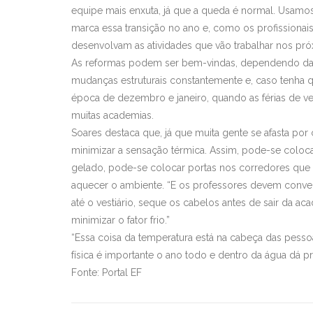
equipe mais enxuta, já que a queda é normal. Usamo
marca essa transição no ano e, como os profissionai
desenvolvam as atividades que vão trabalhar nos pró
As reformas podem ser bem-vindas, dependendo da e
mudanças estruturais constantemente e, caso tenha q
época de dezembro e janeiro, quando as férias de v
muitas academias.
Soares destaca que, já que muita gente se afasta por
minimizar a sensação térmica. Assim, pode-se coloca
gelado, pode-se colocar portas nos corredores que t
aquecer o ambiente. “E os professores devem conver
até o vestiário, seque os cabelos antes de sair da a
minimizar o fator frio.”
“Essa coisa da temperatura está na cabeça das pessoas
física é importante o ano todo e dentro da água dá 
Fonte: Portal EF