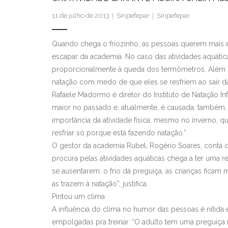
11 de julho de 2013
Sinpefepar
Sinpefepar
Quando chega o friozinho, as pessoas querem mais é
escapar da academia. No caso das atividades aquática
proporcionalmente à queda dos termômetros. Além da 
natação com medo de que eles se resfriem ao sair d
Rafaele Madormo é diretor do Instituto de Natação Inf
maior no passado e, atualmente, é causada, também, p
importância da atividade física, mesmo no inverno, qu
resfriar só porque está fazendo natação.”
O gestor da academia Rubel, Rogério Soares, conta q
procura pelas atividades aquáticas chega a ter uma 
se ausentarem: o frio dá preguiça, as crianças ficam 
as trazem à natação”, justifica.
Pintou um clima
A influência do clima no humor das pessoas é nítida
empolgadas pra treinar. “O adulto tem uma preguiça 