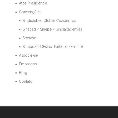
Atos Presidência
Convenções
Sindiclubes Clubes/Academias
Sinacad / Sinepe / Sindiacademias
Secraso
Sinepe/PR (Estab. Partic. de Ensino)
Associe-se
Empregos
Blog
Contato