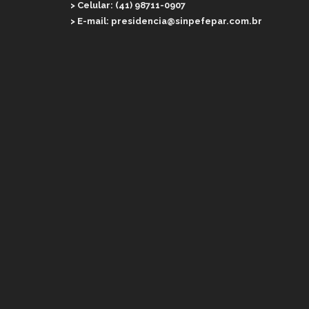
> Celular: (41) 98711-0907
> E-mail: presidencia@sinpefepar.com.br