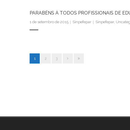
PARABÉNS À TODOS PROFISSIONAIS DE EDUC
1 de setembro de 2015
Sinpefepar
Sinpefepar
,
Uncateg
1
2
3