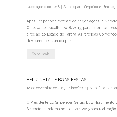
24 de agosto de 2018
Sinpefepar
Sinpefepar
,
Uncatego
Após um período extenso de negociações, o Sinpef
Coletiva de Trabalho 2018/2019, para os professor
a região do Estado do Paraná. As referidas Convençõe
devidamente assinada por…
Saiba mais
FELIZ NATAL E BOAS FESTAS …
18 de dezembro de 2015
Sinpefepar
Sinpefepar
,
Uncat
O Presidente do Sinpefepar Sérgio Luiz Nascimento de
Sinepefepar retorna no dia 07.01.2015 para realização