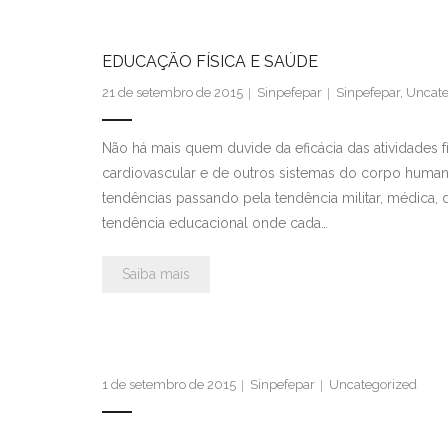
EDUCAÇÃO FÍSICA E SAÚDE
21 de setembro de 2015
Sinpefepar
Sinpefepar
,
Uncate
Não há mais quem duvide da eficácia das atividades 
cardiovascular e de outros sistemas do corpo human
tendências passando pela tendência militar, médica, de
tendência educacional onde cada…
Saiba mais
1 de setembro de 2015
Sinpefepar
Uncategorized