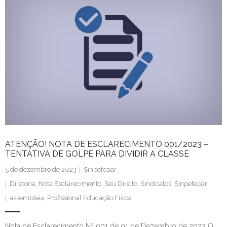
ATENÇÃO! NOTA DE ESCLARECIMENTO 001/2023 –
TENTATIVA DE GOLPE PARA DIVIDIR A CLASSE
5 de dezembro de 2023
Sinpefepar
Diretoria
,
Nota Esclarecimento
,
Seu Direito
,
Sindicatos
,
Sinpefepar
assembleia
,
Profissional Educação Física
Nota de Esclarecimento Nº 001 de 01 de Dezembro de 2023 O