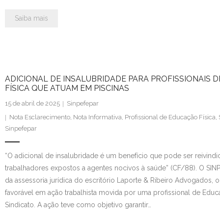
Saiba mais
ADICIONAL DE INSALUBRIDADE PARA PROFISSIONAIS 
FÍSICA QUE ATUAM EM PISCINAS
15 de abril de 2025
Sinpefepar
Nota Esclarecimento
,
Nota Informativa
,
Profissional de Educação Física
,
Sinpefepar
“O adicional de insalubridade é um benefício que pode ser reivind
trabalhadores expostos a agentes nocivos à saúde” (CF/88). O SI
da assessoria jurídica do escritório Laporte & Ribeiro Advogados, 
favorável em ação trabalhista movida por uma profissional de Educaç
Sindicato. A ação teve como objetivo garantir…