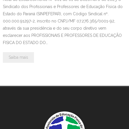
Sindicato dos Profissionais e Professores de Educação Física do
Estado do Paraná (SINPEFEPAR), com Código Sindical nº.
000.000.91297-2, inscrito no CNPJ/MF 07.276.365/0001-92,
através da sua presidência e do seu corpo diretivo vem
esclarecer aos PROFISSIONAIS E PROFESSORES DE EDUCAÇÃO
FISICA DO ESTADO DO…
Saiba mais