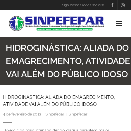
Siga nossas redes sociais!
Home
HIDROGINÁSTICA: ALIADA DO
Institucional
EMAGRECIMENTO, ATIVIDADE
VAI ALÉM DO PÚBLICO IDOSO
Atos Presidência
Convenções
HIDROGINÁSTICA: ALIADA DO EMAGRECIMENTO,
Associe-se
ATIVIDADE VAI ALÉM DO PÚBLICO IDOSO
Empregos
4 de fevereiro de 2013
Sinpefepar
Sinpefepar
Blog
. Exercícios mais intensos dentro d’água garantem maior