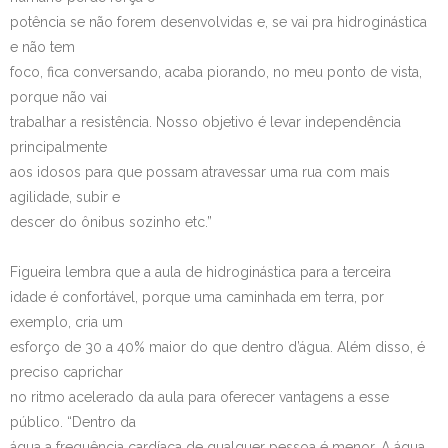
potência se não forem desenvolvidas e, se vai pra hidroginástica
e não tem
foco, fica conversando, acaba piorando, no meu ponto de vista,
porque não vai
trabalhar a resistência. Nosso objetivo é levar independência
principalmente
aos idosos para que possam atravessar uma rua com mais
agilidade, subir e
descer do ônibus sozinho etc.”
Figueira lembra que a aula de hidroginástica para a terceira
idade é confortável, porque uma caminhada em terra, por
exemplo, cria um
esforço de 30 a 40% maior do que dentro d’água. Além disso, é
preciso caprichar
no ritmo acelerado da aula para oferecer vantagens a esse
público. “Dentro da
água a frequência cardíaca de qualquer pessoa é menor. A água