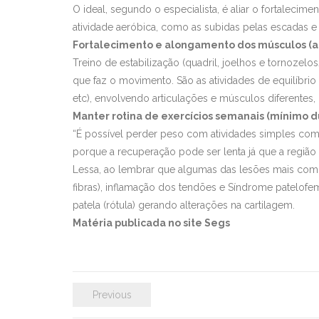
O ideal, segundo o especialista, é aliar o fortalecime
atividade aeróbica, como as subidas pelas escadas e a
Fortalecimento e alongamento dos músculos (abd
Treino de estabilização (quadril, joelhos e tornoze
que faz o movimento. São as atividades de equilíbrio 
etc), envolvendo articulações e músculos diferentes, o
Manter rotina de exercícios semanais (mínimo d
“É possível perder peso com atividades simples como
porque a recuperação pode ser lenta já que a regiã
Lessa, ao lembrar que algumas das lesões mais comu
fibras), inflamação dos tendões e Síndrome patelofem
patela (rótula) gerando alterações na cartilagem.
Matéria publicada no site Segs
Previous