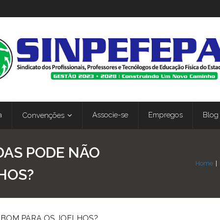
a
Associe-se
Empregos
Blog
Convenções
DAS PODE NÃO
Home
|
HOS?
 BOM PARA OS JOELHOS?