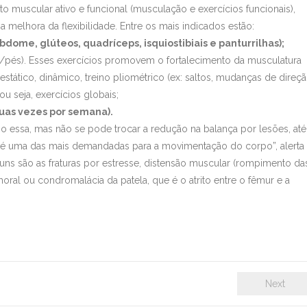
nto muscular ativo e funcional (musculação e exercícios funcionais),
 melhora da flexibilidade. Entre os mais indicados estão:
ome, glúteos, quadríceps, isquiostibiais e panturrilhas);
los/pés). Esses exercícios promovem o fortalecimento da musculatura
estático, dinâmico, treino pliométrico (ex: saltos, mudanças de direç
u seja, exercícios globais;
uas vezes por semana).
 essa, mas não se pode trocar a redução na balança por lesões, até
o é uma das mais demandadas para a movimentação do corpo”, alerta
ns são as fraturas por estresse, distensão muscular (rompimento da
oral ou condromalácia da patela, que é o atrito entre o fêmur e a
Next