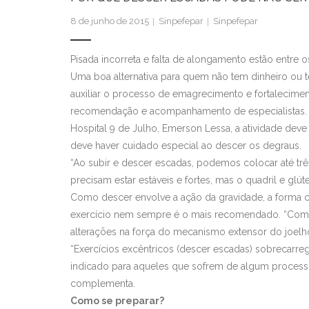
8 de junho de 2015
Sinpefepar
Sinpefepar
Pisada incorreta e falta de alongamento estão entre
Uma boa alternativa para quem não tem dinheiro ou t
auxiliar o processo de emagrecimento e fortaleciment
recomendação e acompanhamento de especialistas. Pa
Hospital 9 de Julho, Emerson Lessa, a atividade deve 
deve haver cuidado especial ao descer os degraus.
“Ao subir e descer escadas, podemos colocar até trê
precisam estar estáveis e fortes, mas o quadril e glú
Como descer envolve a ação da gravidade, a forma 
exercício nem sempre é o mais recomendado. “Com
alterações na força do mecanismo extensor do joelho,
“Exercícios excêntricos (descer escadas) sobrecarreg
indicado para aqueles que sofrem de algum process
complementa.
Como se preparar?