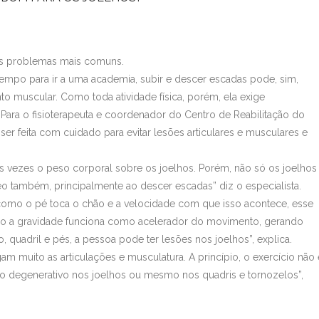
 os problemas mais comuns.
empo para ir a uma academia, subir e descer escadas pode, sim,
o muscular. Como toda atividade física, porém, ela exige
ra o fisioterapeuta e coordenador do Centro de Reabilitação do
ser feita com cuidado para evitar lesões articulares e musculares e
s vezes o peso corporal sobre os joelhos. Porém, não só os joelhos
teo também, principalmente ao descer escadas” diz o especialista.
como o pé toca o chão e a velocidade com que isso acontece, esse
o a gravidade funciona como acelerador do movimento, gerando
 quadril e pés, a pessoa pode ter lesões nos joelhos”, explica.
am muito as articulações e musculatura. A princípio, o exercício não 
o degenerativo nos joelhos ou mesmo nos quadris e tornozelos”,