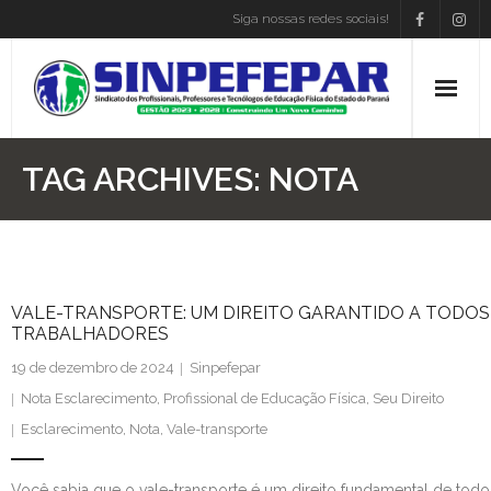
Siga nossas redes sociais!
Home
TAG ARCHIVES:
NOTA
Institucional
Atos Presidência
VALE-TRANSPORTE: UM DIREITO GARANTIDO A TODOS
Convenções
TRABALHADORES
19 de dezembro de 2024
Sinpefepar
Associe-se
Nota Esclarecimento
,
Profissional de Educação Física
,
Seu Direito
Empregos
Esclarecimento
,
Nota
,
Vale-transporte
Blog
Você sabia que o vale-transporte é um direito fundamental de todo