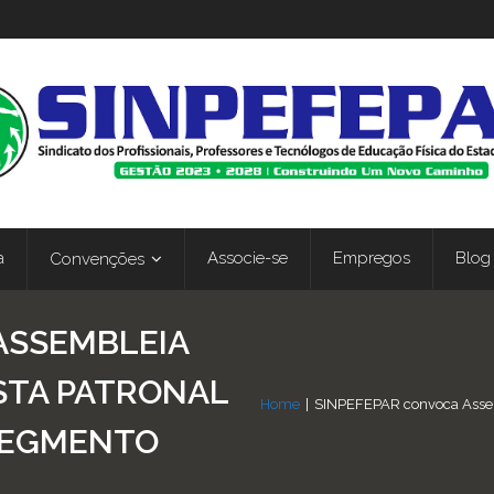
a
Associe-se
Empregos
Blog
Convenções
ASSEMBLEIA
STA PATRONAL
Home
|
SINPEFEPAR convoca Assem
 SEGMENTO