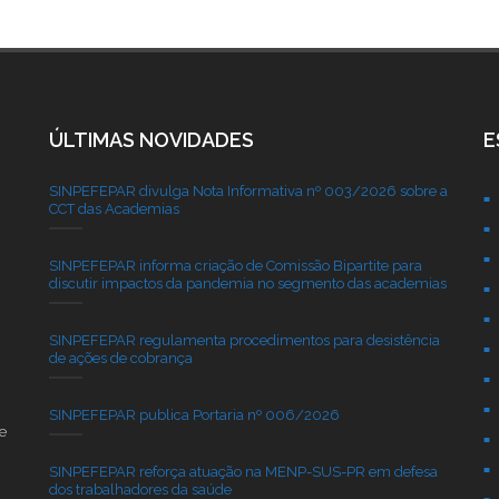
ÚLTIMAS NOVIDADES
E
SINPEFEPAR divulga Nota Informativa nº 003/2026 sobre a
CCT das Academias
SINPEFEPAR informa criação de Comissão Bipartite para
discutir impactos da pandemia no segmento das academias
SINPEFEPAR regulamenta procedimentos para desistência
de ações de cobrança
SINPEFEPAR publica Portaria nº 006/2026
e
SINPEFEPAR reforça atuação na MENP-SUS-PR em defesa
dos trabalhadores da saúde