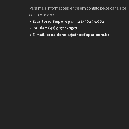
Para mais informações, entre em contato pelos canais de
contato abaixo:
> Escritório Sinpefepar: (41) 3045-1064
> Celular: (41) 98711-0907
> E-mail: presidencia@sinpefepar.com.br