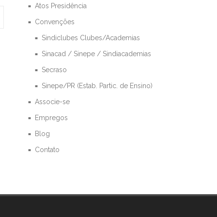
Atos Presidência
Convenções
Sindiclubes Clubes/Academias
Sinacad / Sinepe / Sindiacademias
Secraso
Sinepe/PR (Estab. Partic. de Ensino)
Associe-se
Empregos
Blog
Contato