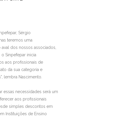
inpefepar, Sérgio
penas teremos uma
o aval dos nossos associados,
 o Sinpefepar inicia
s aos profissionais de
cato da sua categoria e
a”, lembra Nascimento.
rar essas necessidades será um
ferecer aos profissionais
desde simples descontos em
m Instituições de Ensino