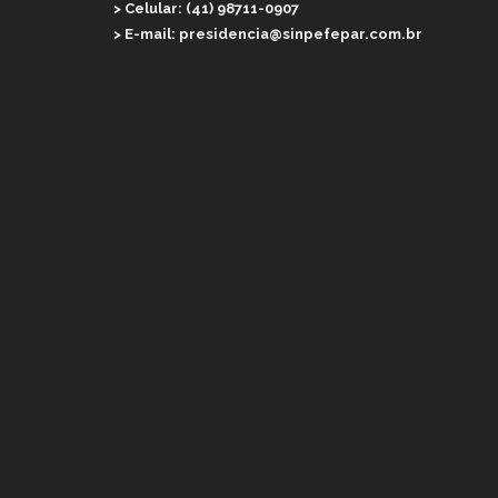
> Celular: (41) 98711-0907
> E-mail: presidencia@sinpefepar.com.br