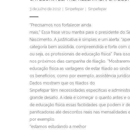
3 de julho de 2012
Sinpefepar
Sinpefepar
“Precisamos nos fortalecer ainda
mais.” Essa frase virou mantra para o presidente do S
Nascimento. A justificativa é simples e um alerta: “a
categoria bem assistida, compreendida e forte com 
ou seja, os profissionais de educação física”. Para isso
nos próximos dias campanha de filiação. “Mostraremo
educação física as vantagens de estar filiado ao sindi
os benefícios, como por exemplo, assistência jurídic
Dados mostram que os filiados do
Sinpefepar têm necessidades específicas e administ
grande desafio. A ideia é começar o quanto antes e o
de educação física essas facilidades que podem ir 
panificadoras até descontos reais nas mensalidades e
por exemplo.
“estamos estudando a melhor