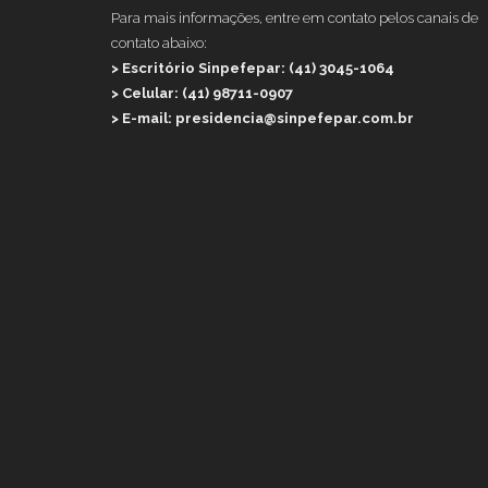
Para mais informações, entre em contato pelos canais de
contato abaixo:
> Escritório Sinpefepar: (41) 3045-1064
> Celular: (41) 98711-0907
> E-mail: presidencia@sinpefepar.com.br