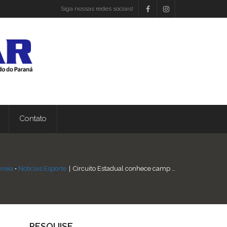
Siga nossas redes sociais!
Contato
Areia
•
Noticias Esporte
|
Circuito Estadual conhece camp …
PESQUISE