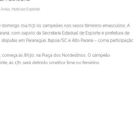
 Areia
,
Noticias Esporte
ste domingo (04/03) os campeões nos sexos feminino emasculino. A
aná, com oapoio da Secretaria Estadual de Esporte e prefeitura de
disputas em Paranaguá, Itapoá/SC e Alto Paraná – coma participaçã
, começa às 8h30, na Praça dos Nordestinos. O campeão
te, às 17h, será definido omelhor time no feminino.