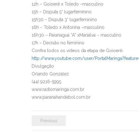
12h – Goioerê x Toledo –masculino
15h – Disputa 5° lugarfeminino
15h30 – Disputa 3° lugarfeminino
16h – Toledo x Antonina –masculino
16h30 – Paranaguá “A” xMarialva – masculino
17h – Decisão no feminino
Confira todos os vídeos da etapa de Goioerê:
http://www.youtube.com/user/PortalMaringa?featur
Divulgação
Orlando Gonzalez
(44) 9216-5995
www.radiomaringa.com.br
www.paranahandebol.com.br
Previous