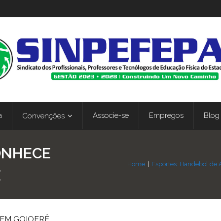
a
Associe-se
Empregos
Blog
Convenções
ONHECE
Home
|
Esportes: Handebol de 
Ê
 EM GOIOERÊ