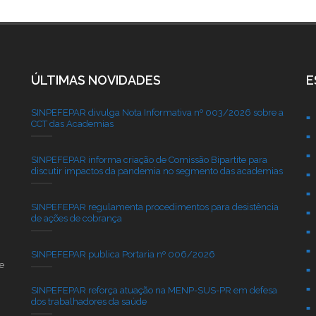
ÚLTIMAS NOVIDADES
E
SINPEFEPAR divulga Nota Informativa nº 003/2026 sobre a
CCT das Academias
SINPEFEPAR informa criação de Comissão Bipartite para
discutir impactos da pandemia no segmento das academias
SINPEFEPAR regulamenta procedimentos para desistência
de ações de cobrança
SINPEFEPAR publica Portaria nº 006/2026
e
SINPEFEPAR reforça atuação na MENP-SUS-PR em defesa
dos trabalhadores da saúde