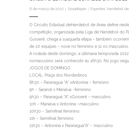
6 de março de 2012
Sinpefepar
Esportes: Handebol de
O Circuito Estadual deHandebol de Areia define ne
competição, organizada pela Liga de Handebol do Par
Goioerê, chega a suaquarta etapa – também ocorrem 
de 20 equipes – nove no feminino e 11 no masculino.
A rodada deste domingo, a últimana temporada 2012
nomasculino será conhecido às 16h30. No jogo seguin
JOGOS DE DOMINGO
LOCAL: Praça dos Nordestinos
8h30 – Paranaguá “A” xAntonina – feminino
9h – Sarandi x Marialva –feminino
9h30 – Paranaguá “A” xGoioerê – masculino
10h – Marialva x Antonina –masculino
10h30 – Semifinal feminino
11h – Semifinal feminino
11h30 – Antonina x Paranaguá“A” – masculino