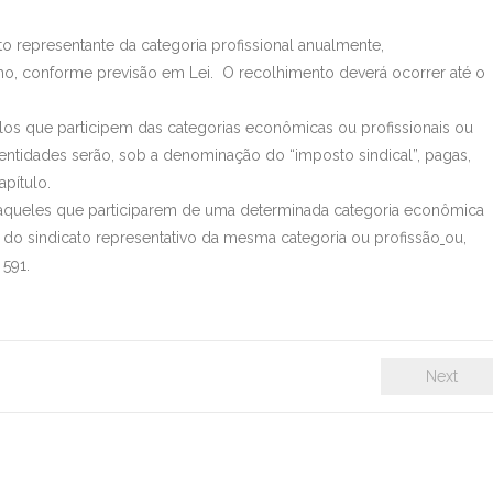
to representante da categoria profissional anualmente,
o, conforme previsão em Lei. O recolhimento deverá ocorrer até o
elos que participem das categorias econômicas ou profissionais ou
s entidades serão, sob a denominação do “imposto sindical”, pagas,
apítulo.
os aqueles que participarem de uma determinada categoria econômica
or do sindicato representativo da mesma categoria ou profissão
ou,
 591.
Next