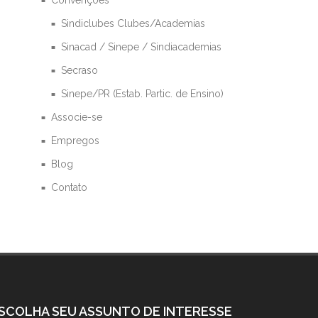
Sindiclubes Clubes/Academias
Sinacad / Sinepe / Sindiacademias
Secraso
Sinepe/PR (Estab. Partic. de Ensino)
Associe-se
Empregos
Blog
Contato
SCOLHA SEU ASSUNTO DE INTERESSE