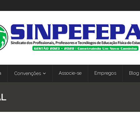
a
Associe-se
Empregos
Blog
Convenções
AL