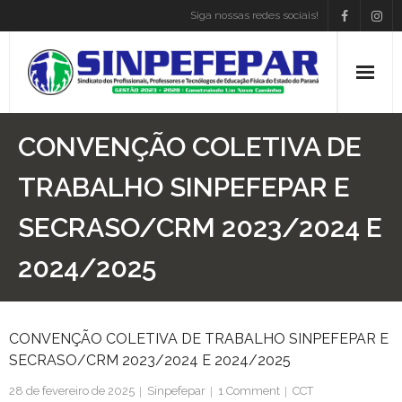
Siga nossas redes sociais!
Home
CONVENÇÃO COLETIVA DE
Institucional
TRABALHO SINPEFEPAR E
SECRASO/CRM 2023/2024 E
Atos Presidência
2024/2025
Convenções
Associe-se
CONVENÇÃO COLETIVA DE TRABALHO SINPEFEPAR E
Empregos
SECRASO/CRM 2023/2024 E 2024/2025
28 de fevereiro de 2025
Blog
Sinpefepar
1
Comment
CCT