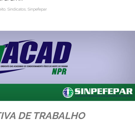
eito
,
Sindicatos
,
Sinpefepar
IVA DE TRABALHO