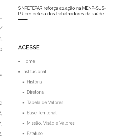
SINPEFEPAR reforça atuação na MENP-SUS-
PR em defesa dos trabalhadores da saúde
–
/
.
ACESSE
o
Home
Institucional
º
História
Diretoria
e
Tabela de Valores
,
Base Territorial
,
Missão, Visão e Valores
,
Estatuto