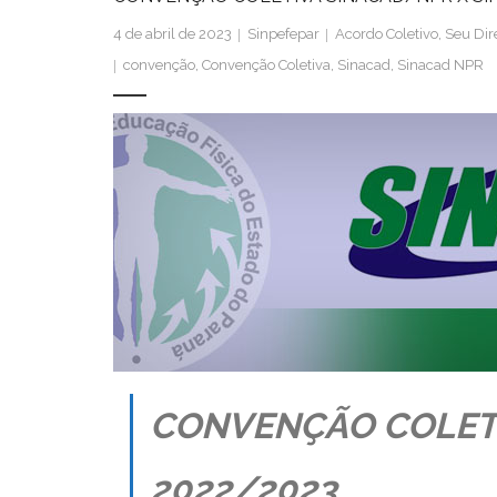
4 de abril de 2023
Sinpefepar
Acordo Coletivo
,
Seu Dir
convenção
,
Convenção Coletiva
,
Sinacad
,
Sinacad NPR
CONVENÇÃO COLET
2022/2023