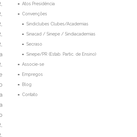
,
Atos Presidência
,
Convenções
,
Sindiclubes Clubes/Academias
,
Sinacad / Sinepe / Sindiacademias
,
Secraso
a
Sinepe/PR (Estab. Partic. de Ensino)
,
Associe-se
e
Empregos
o
Blog
a
Contato
a
o
,
,