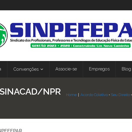
a
Associe-se
Empregos
Blog
Convenções
 SINACAD/NPR
Home
|
Acordo Coletivo
•
Seu Direito
NPEFEPAR