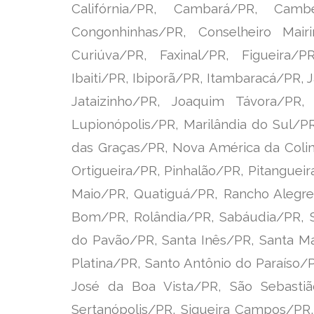
Califórnia/PR, Cambará/PR, Cam
Congonhinhas/PR, Conselheiro Mairi
Curiúva/PR, Faxinal/PR, Figueira/P
Ibaiti/PR,
Ibiporã/PR, Itambaracá/PR, J
Jataizinho/PR,
Joaquim Távora/PR, 
Lupionópolis/PR, Marilândia do
Sul/PR
das Graças/PR, Nova América da
Coli
Ortigueira/PR, Pinhalão/PR, Pitanguei
Maio/PR, Quatiguá/PR, Rancho Alegre
Bom/PR, Rolândia/PR, Sabáudia/PR, S
do Pavão/PR, Santa Inês/PR, Santa Ma
Platina/PR, Santo Antônio do Paraíso/
José da Boa Vista/PR, São Sebasti
Sertanópolis/PR, Siqueira Campos/P