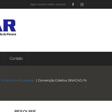
Siga nossas redes sociais!
Contato
•
Sindicatos
•
Sinpefepar
|
Convenção Coletiva SINACAD/N
…
PESQUISE