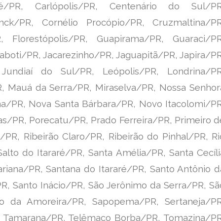
bé/PR, Carlópolis/PR, Centenário do
Sul/PR
nck/PR, Cornélio Procópio/PR, Cruzmaltina/PR
R, Florestópolis/PR, Guapirama/PR, Guaraci/PR
aboti/PR, Jacarezinho/PR, Jaguapitã/PR, Japira/PR
Jundiaí do Sul/PR, Leópolis/PR, Londrina/PR
, Mauá da Serra/PR, Miraselva/PR, Nossa Senhor
na/PR, Nova Santa Bárbara/PR, Novo Itacolomi/PR
ras/PR,
Porecatu/PR, Prado Ferreira/PR, Primeiro d
/PR, Ribeirão
Claro/PR, Ribeirão do Pinhal/PR, Ri
alto do Itararé/PR, Santa
Amélia/PR, Santa Cecíli
riana/PR, Santana do Itararé/PR,
Santo Antônio d
PR, Santo Inácio/PR, São Jerônimo da
Serra/PR, Sã
ão da Amoreira/PR, Sapopema/PR, Sertaneja/PR
R, Tamarana/PR, Telêmaco Borba/PR, Tomazina/PR