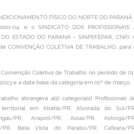
NDICIONAMENTO FÍSICO DO NORTE DO PARANÁ 
/0001-04, e o SINDICATO DOS PROFISSIONAIS 
DO ESTADO DO PARANÁ – SINPEFEPAR, CNPJ n
esente CONVENÇÃO COLETIVA DE TRABALHO, para 
e Convenção Coletiva de Trabalho no período de 01
 2023 e a data-base da categoria em 01º de março.
alho abrangerá a(s) categoria(s) Profissionais d
 territorial em Abatiá/PR, Alvorada do Sul/PR
ngas/PR, Arapoti/PR, Assaí/PR, Astorga/PR
ré/PR, Bela Vista
do Paraíso/PR, Cafeara/PR