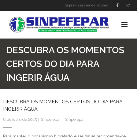
Siga nossas redes sociais!
Home
DESCUBRA OS MOMENTOS
Institucional
CERTOS DO DIA PARA
INGERIR ÁGUA
Atos Presidência
Convenções
DESCUBRA OS MOMENTOS CERTOS DO DIA PARA
Associe-se
INGERIR ÁGUA
Empregos
8 de julho de 2015
Sinpefepar
Sinpefepar
Blog
Para manter o organismo hidratado e saudável recomenda-se