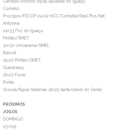
Cândido Rondon 25×19 Saudade do Iguaçu
Cornélio
Procópio/FECOP 24×32 HCC/Corbélia/Real Plus Net
Antonina
24×33 Foz do Iguaçu
Pinhão/SMET
30×30 Umuarama/SMEL
Ibiporã
25×22 Pinhão/SMET
Guaraniaçu
18×27 Floraí
Ponta
Grossa/Águia Sistemas 18×25 Santa Izabel do Oeste
PRÓXIMOS
JOGOS
DOMINGO
(13/05)