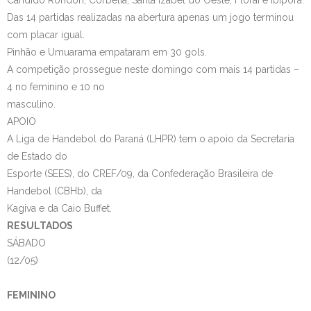
Cândido Rondon, Corbélia, Santa Izabel do Oeste, Floraí e Ibiporã.
Das 14 partidas realizadas na abertura apenas um jogo terminou
com placar igual.
Pinhão e Umuarama empataram em 30 gols.
A competição prossegue neste domingo com mais 14 partidas –
4 no feminino e 10 no
masculino.
APOIO
A Liga de Handebol do Paraná (LHPR) tem o apoio da Secretaria
de Estado do
Esporte (SEES), do CREF/09, da Confederação Brasileira de
Handebol (CBHb), da
Kagiva e da Caio Buffet.
RESULTADOS
SÁBADO
(12/05)
FEMININO