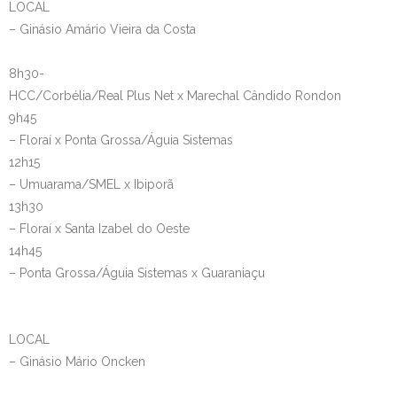
LOCAL
– Ginásio Amário Vieira da Costa
8h30-
HCC/Corbélia/Real Plus Net x Marechal Cândido Rondon
9h45
– Floraí x Ponta Grossa/Águia Sistemas
12h15
– Umuarama/SMEL x Ibiporã
13h30
– Floraí x Santa Izabel do Oeste
14h45
– Ponta Grossa/Águia Sistemas x Guaraniaçu
LOCAL
– Ginásio Mário Oncken