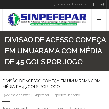
Siga nossas redes sociais!
Home
DIVISÃO DE ACESSO COMEÇA
Institucional
EM UMUARAMA COM MÉDIA
DE 45 GOLS POR JOGO
Atos Presidência
Convenções
DIVISÃO DE ACESSO COMEÇA EM UMUARAMA COM
Associe-se
MÉDIA DE 45 GOLS POR JOGO
Empregos
15 de maio de 2012
Sinpefepar
Esportes: Handebol
Blog
Teve início em Umuarama o Campeonato Paranaense de