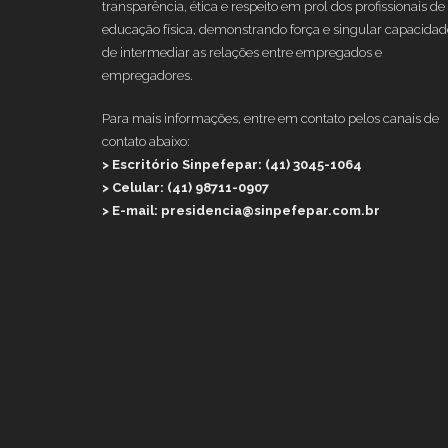
transparência, ética e respeito em prol dos profissionais de
educação física, demonstrando força e singular capacidad
de intermediar as relações entre empregados e
empregadores.
Para mais informações, entre em contato pelos canais de
contato abaixo:
> Escritório Sinpefepar: (41) 3045-1064
> Celular: (41) 98711-0907
> E-mail: presidencia@sinpefepar.com.br