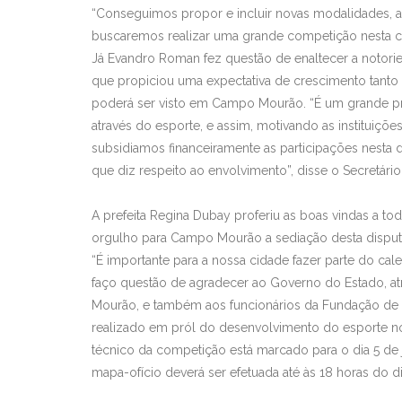
“Conseguimos propor e incluir novas modalidades, al
buscaremos realizar uma grande competição nesta c
Já Evandro Roman fez questão de enaltecer a notori
que propiciou uma expectativa de crescimento tanto 
poderá ser visto em Campo Mourão. “É um grande proj
através do esporte, e assim, motivando as instituições
subsidiamos financeiramente as participações nesta 
que diz respeito ao envolvimento”, disse o Secretário
A prefeita Regina Dubay proferiu as boas vindas a to
orgulho para Campo Mourão a sediação desta disputa t
“É importante para a nossa cidade fazer parte do cale
faço questão de agradecer ao Governo do Estado, at
Mourão, e também aos funcionários da Fundação de Es
realizado em pról do desenvolvimento do esporte no
técnico da competição está marcado para o dia 5 de ju
mapa-ofício deverá ser efetuada até às 18 horas do di