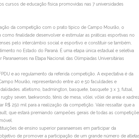
os cursos de educação física promovidas nas 7 universidades
tação da competição com o prato típico de Campo Mourão, o
 como finalidade desenvolver e estimular as práticas esportivas no
enses pelo intercâmbio social e esportivo e constituir-se também,
ento no Estado do Paraná. É uma etapa única estadual e seletiva
or Paranaenses na Etapa Nacional das Olimpíadas Universitárias
 FPDU e ao regulamento da referida competição. A expectativa é da
m Campo Mourão, representando entre 40 e 50 faculdades e
alidades. atletismo, badmington, basquete, basquete 3 x 3, futsal,
 rugby seven, taekwondo, tênis de mesa, vôlei, vôlei de areia e xadrez
rar R$ 250 mil para a realização da competição. Vale ressaltar que a
nault, que estará premiando campeões gerais de todas as competiçõ
móvel.
tuições de ensino superior paranaenses em participar da
objetivo de promover a participação de um grande número de atletas