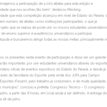
mejamos a participação de 4.000 atletas para esta edição e
idade que nos acolheu tão bem”, destacou Mecking.
edade que esta competição alcançou em nível de Estado do Paraná, 
em número de atletas como instituições participantes, o que já
eto que se realiza de pode unir os nossos estudantes universitário
 de ensino superior e acadêmicos universitários a participar,
disputa e buscaremos atingir todas as nossas metas, principalmente 
.
dos os presentes neste evento de participação e disse ser um grande
ão importante, por unir estudantes universitários através do esporte
ndário oficial de eventos esportivos do Estado do Paraná, e desde já
ravés da Secretaria do Esporte, pela vinda dos JUPs para Campo
portes (Fecam), pelo trabalho já costumeiro, e de muita qualidade,
 município”, concluiu a prefeita. Congresso Técnico – O congresso
lho, a partir das 8 horas, em local ainda a ser definido. A entrega do
a 18 de julho.