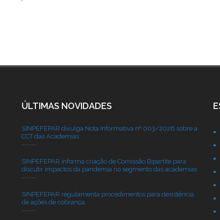
ÚLTIMAS NOVIDADES
E
SINPEFEPAR divulga Nota Informativa nº 003/2026 sobre a
CCT das Academias
SINPEFEPAR informa criação de Comissão Bipartite para
discutir impactos da pandemia no segmento das academias
SINPEFEPAR regulamenta procedimentos para desistência
de ações de cobrança