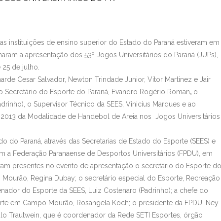
rsas instituições de ensino superior do Estado do Paraná estiveram em
aram a apresentação dos 53º Jogos Universitários do Paraná (JUPs),
 25 de julho.
rde Cesar Salvador, Newton Trindade Junior, Vitor Martinez e Jair
o Secretário do Esporte do Paraná, Evandro Rogério Roman
,
o
rinho), o Supervisor Técnico da SEES, Vinicius Marques e ao
 2013 da Modalidade de Handebol de Areia nos Jogos Universitários
do Paraná, através das Secretarias de Estado do Esporte (SEES) e
com a Federação Paranaense de Desportos Universitários (FPDU), em
am presentes no evento de apresentação o secretário do Esporte d
 Mourão, Regina Dubay; o secretário especial do Esporte, Recreação
denador do Esporte da SEES, Luiz Costenaro (Padrinho); a chefe do
Esporte em Campo Mourão, Rosangela Koch; o presidente da FPDU, Ney
aulo Trautwein, que é coordenador da Rede SETI Esportes, órgão