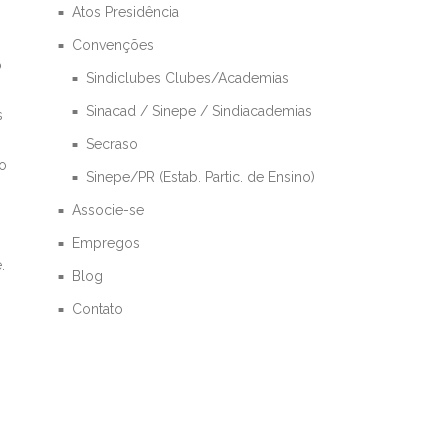
Atos Presidência
Convenções
o
Sindiclubes Clubes/Academias
Sinacad / Sinepe / Sindiacademias
s
Secraso
no
Sinepe/PR (Estab. Partic. de Ensino)
Associe-se
Empregos
.
Blog
Contato