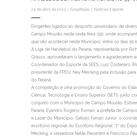
24 de abril de 2013
Sinpefepar
Noticias Esporte
Dirigentes ligados ao desporto universitário de dive
Campo Mourão nesta sexta-feira (19), onde acompanh
que vão acontecer neste Município, entre os dias 19 e
A Liga de Handebol do Paraná, representada por Richa
Grasso, aproveitaram o lançamento e agradeceram a
Coordenador do Esporte da SEES, Luiz Costenaro (Pad
presidente da FPDU, Ney Mecking pela inclusão para
do Paraná.
A competição é uma promoção do Governo do Estado 
Ciência, Tecnologia e Ensino Superior (SETI), junto 
conjunto com o Município de Campo Mourão. Estiver
Paraná, Evandro Rogério Roman; a prefeita de Campo
e Lazer do Município, Getúlio Ferrari Júnior; o coor
escritório regional do Escritório Regional “7” do 
Mecking; a vereadora Nelita Piacentini e Francisco P