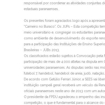
responsável por coordenar as atividades conjuntas d
estaduais paranaenses.
Os presentes foram agraciados logo após a apresen
“Carneiro no Buraco”. Os JUPs – Esta competição tem
meio universitário e, congregar os estudantes parana
como ambiente de desenvolvimento do esporte rendim
para a participação das Instituições de Ensino Superi
Brasileiras – JUBs 2013.
Os classificados estarão sujeitos à Convocação pela
participação de mais de 4.000 atletas na disputa e
universidades paranaenses. As disputas serão nas mod
futebol 7, handebol, handebol de areia, judô, natação,
De acordo com Getúlio Ferrari Júnior, a SEES vai libe
instituição campeã geral receberá um veículo da Re
oficiais paranaenses neste ano de 2013 com um auto
O presidente da FPDU agradeceu o empenho das insti
competição, o que é fundamental para o alcance do 