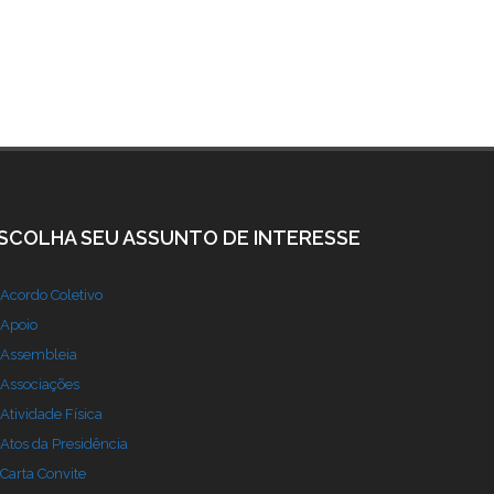
SCOLHA SEU ASSUNTO DE INTERESSE
Acordo Coletivo
Apoio
Assembleia
Associações
Atividade Física
Atos da Presidência
Carta Convite