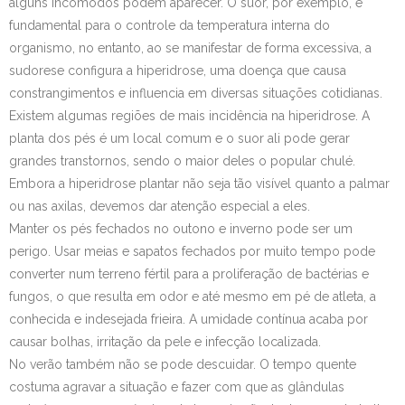
alguns incômodos podem aparecer. O suor, por exemplo, é
fundamental para o controle da temperatura interna do
Contato
organismo, no entanto, ao se manifestar de forma excessiva, a
sudorese configura a hiperidrose, uma doença que causa
constrangimentos e influencia em diversas situações cotidianas.
Existem algumas regiões de mais incidência na hiperidrose. A
planta dos pés é um local comum e o suor ali pode gerar
grandes transtornos, sendo o maior deles o popular chulé.
Embora a hiperidrose plantar não seja tão visível quanto a palmar
ou nas axilas, devemos dar atenção especial a eles.
Manter os pés fechados no outono e inverno pode ser um
perigo. Usar meias e sapatos fechados por muito tempo pode
converter num terreno fértil para a proliferação de bactérias e
fungos, o que resulta em odor e até mesmo em pé de atleta, a
conhecida e indesejada frieira. A umidade contínua acaba por
causar bolhas, irritação da pele e infecção localizada.
No verão também não se pode descuidar. O tempo quente
costuma agravar a situação e fazer com que as glândulas