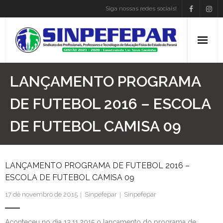
Siga nossas redes sociais!
Home
LANÇAMENTO PROGRAMA
Institucional
DE FUTEBOL 2016 – ESCOLA
DE FUTEBOL CAMISA 09
Atos Presidência
Convenções
LANÇAMENTO PROGRAMA DE FUTEBOL 2016 –
Associe-se
ESCOLA DE FUTEBOL CAMISA 09
Empregos
17 de novembro de 2015
Sinpefepar
Sinpefepar
Blog
Aconteceu no dia 13.11.2015 o lançamento do programa de