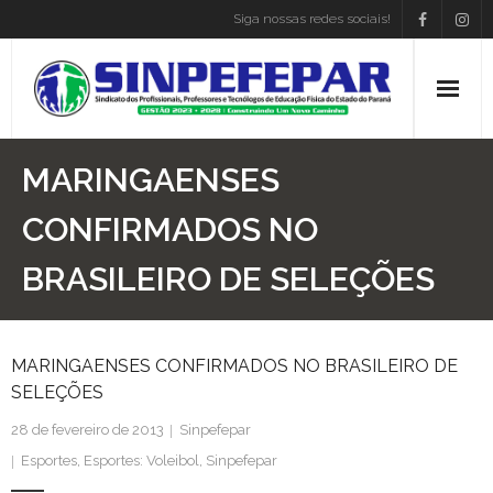
Siga nossas redes sociais!
Home
MARINGAENSES
Institucional
CONFIRMADOS NO
BRASILEIRO DE SELEÇÕES
Atos Presidência
Convenções
MARINGAENSES CONFIRMADOS NO BRASILEIRO DE
Associe-se
SELEÇÕES
Empregos
28 de fevereiro de 2013
Sinpefepar
Esportes
,
Esportes: Voleibol
,
Sinpefepar
Blog