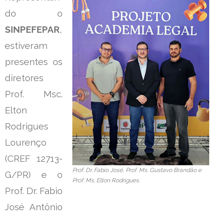
do o
SINPEFEPAR
,
estiveram
presentes os
diretores
Prof. Msc.
Elton
Rodrigues
Lourenço
(CREF 12713-
Prof. Dr. Fabio José, Prof. Ms. Gustavo Brandão e
G/PR) e o
Prof. Ms. Elton Rodrigues.
Prof. Dr. Fabio
José Antônio