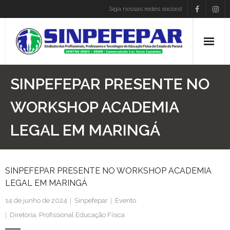
Siga nossas redes sociais!
Home
SINPEFEPAR PRESENTE NO
Institucional
WORKSHOP ACADEMIA
LEGAL EM MARINGÁ
Atos Presidência
Convenções
SINPEFEPAR PRESENTE NO WORKSHOP ACADEMIA
Associe-se
LEGAL EM MARINGÁ
Empregos
14 de junho de 2024
Sinpefepar
Evento
Diretoria
,
Profissional Educação Física
Blog