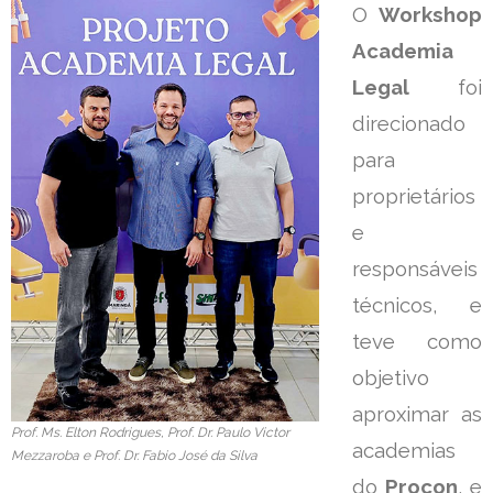
O
Workshop
Academia
Legal
foi
direcionado
para
proprietários
e
responsáveis
técnicos, e
teve como
objetivo
aproximar as
Prof. Ms. Elton Rodrigues, Prof. Dr. Paulo Victor
academias
Mezzaroba e Prof. Dr. Fabio José da Silva
do
Procon
, e