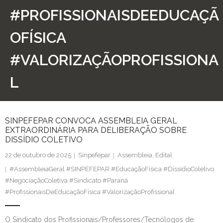
#PROFISSIONAISDEEDUCAÇÃ
Contato
OFÍSICA
#VALORIZAÇÃOPROFISSIONA
L
SINPEFEPAR CONVOCA ASSEMBLEIA GERAL
EXTRAORDINÁRIA PARA DELIBERAÇÃO SOBRE
DISSÍDIO COLETIVO
22 de outubro de 2025
Sinpefepar
Assembleia
,
Edital
#AssembleiaGeral #SINPEFEPAR #EducaçãoFísica #DissídioColetivo
#NegociaçãoColetiva #Sindicato #Paraná
#ProfissionaisDeEducaçãoFísica #ValorizaçãoProfissional
O Sindicato dos Profissionais/Professores/Tecnólogos de