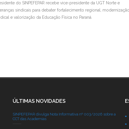
esidente do SINPEFEPAR recebe vice-presidente da UGT Norte e
deranças sindicais para debater fortalecimento regional, modernizaçã
ndical e valorização da Educação Física no Paraná.
ÚLTIMAS NOVIDADES
E
SINPEFEPAR divulga Nota Informativa nº 003/2026 sobre a
CCT das Academias