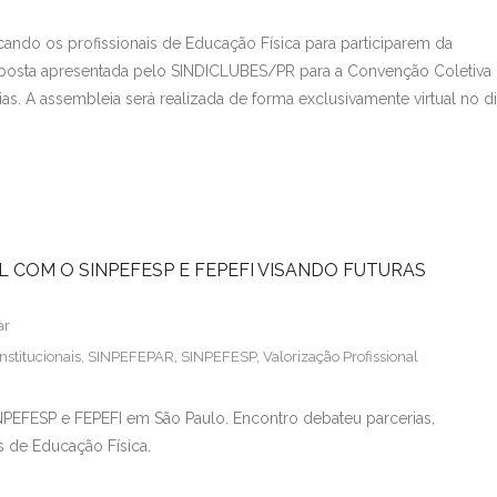
ndo os profissionais de Educação Física para participarem da
proposta apresentada pelo SINDICLUBES/PR para a Convenção Coletiva
 A assembleia será realizada de forma exclusivamente virtual no d
AL COM O SINPEFESP E FEPEFI VISANDO FUTURAS
ar
nstitucionais
,
SINPEFEPAR
,
SINPEFESP
,
Valorização Profissional
INPEFESP e FEPEFI em São Paulo. Encontro debateu parcerias,
is de Educação Física.