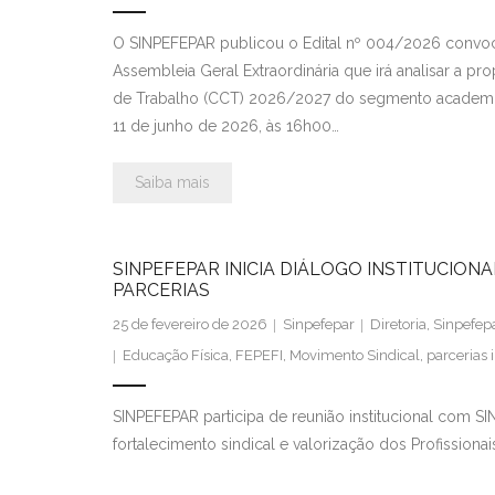
O SINPEFEPAR publicou o Edital nº 004/2026 convoca
Assembleia Geral Extraordinária que irá analisar a 
de Trabalho (CCT) 2026/2027 do segmento academias.
11 de junho de 2026, às 16h00…
Saiba mais
SINPEFEPAR INICIA DIÁLOGO INSTITUCION
PARCERIAS
25 de fevereiro de 2026
Sinpefepar
Diretoria
,
Sinpefep
Educação Física
,
FEPEFI
,
Movimento Sindical
,
parcerias i
SINPEFEPAR participa de reunião institucional com S
fortalecimento sindical e valorização dos Profissiona