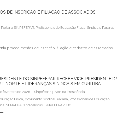
S DE INSCRIÇÃO E FILIAÇÃO DE ASSOCIADOS
,
Portaria SINPEFEPAR
,
Profissionais de Educação Física
,
Sindicato Paraná
,
ta procedimentos de inscrição, filiação e cadastro de associados
RESIDENTE DO SINPEFEPAR RECEBE VICE-PRESIDENTE D
GT NORTE E LIDERANÇAS SINDICAIS EM CURITIBA
de fevereiro de 2026
Sinpefepar
Atos da Presidência
ducação Física
,
Movimento Sindical
,
Paraná
,
Profissionais de Educação
sica
,
SENALBA
,
sindicalismo
,
SINPEFEPAR
,
UGT