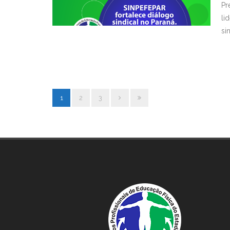
Pr
li
si
1
2
3