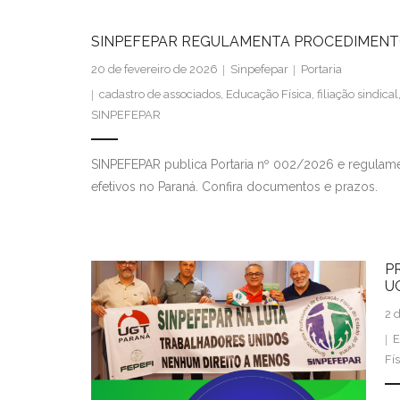
SINPEFEPAR REGULAMENTA PROCEDIMENTO
20 de fevereiro de 2026
Sinpefepar
Portaria
cadastro de associados
,
Educação Física
,
filiação sindical
SINPEFEPAR
SINPEFEPAR publica Portaria nº 002/2026 e regulamen
efetivos no Paraná. Confira documentos e prazos.
P
U
2 
E
Fí