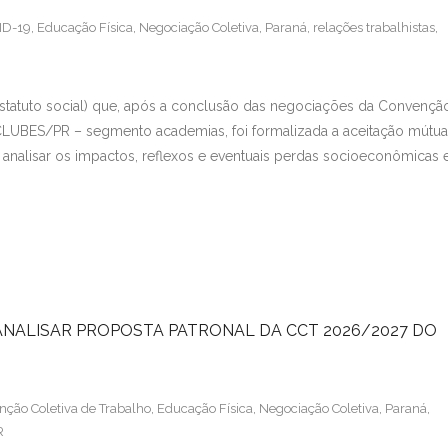
ID-19
,
Educação Física
,
Negociação Coletiva
,
Paraná
,
relações trabalhistas
,
statuto social) que, após a conclusão das negociações da Convençã
LUBES/PR – segmento academias, foi formalizada a aceitação mútua
 analisar os impactos, reflexos e eventuais perdas socioeconômicas 
ANALISAR PROPOSTA PATRONAL DA CCT 2026/2027 DO
ção Coletiva de Trabalho
,
Educação Física
,
Negociação Coletiva
,
Paraná
,
R