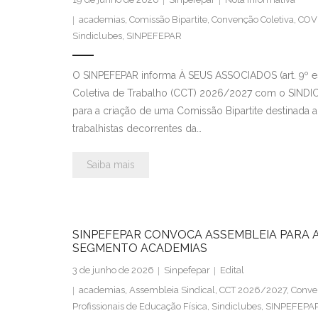
academias
,
Comissão Bipartite
,
Convenção Coletiva
,
COV
Sindiclubes
,
SINPEFEPAR
O SINPEFEPAR informa À SEUS ASSOCIADOS (art. 9º e
Coletiva de Trabalho (CCT) 2026/2027 com o SINDIC
para a criação de uma Comissão Bipartite destinada a
trabalhistas decorrentes da…
Saiba mais
SINPEFEPAR CONVOCA ASSEMBLEIA PARA 
SEGMENTO ACADEMIAS
3 de junho de 2026
Sinpefepar
Edital
academias
,
Assembleia Sindical
,
CCT 2026/2027
,
Conven
Profissionais de Educação Física
,
Sindiclubes
,
SINPEFEPA