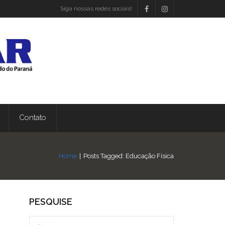
Siga nossas redes sociais!
Contato
Home
|
Posts Tagged:
Educação Física
PESQUISE