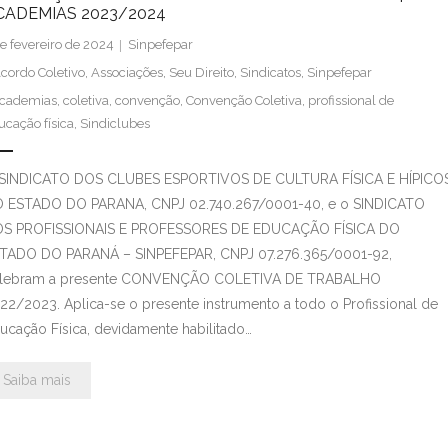
CADEMIAS 2023/2024
de fevereiro de 2024
Sinpefepar
cordo Coletivo
,
Associações
,
Seu Direito
,
Sindicatos
,
Sinpefepar
cademias
,
coletiva
,
convenção
,
Convenção Coletiva
,
profissional de
ucação física
,
Sindiclubes
SINDICATO DOS CLUBES ESPORTIVOS DE CULTURA FÍSICA E HÍPICO
 ESTADO DO PARANA, CNPJ 02.740.267/0001-40, e o SINDICATO
S PROFISSIONAIS E PROFESSORES DE EDUCAÇÃO FÍSICA DO
TADO DO PARANÁ – SINPEFEPAR, CNPJ 07.276.365/0001-92,
lebram a presente CONVENÇÃO COLETIVA DE TRABALHO
22/2023. Aplica-se o presente instrumento a todo o Profissional de
ucação Física, devidamente habilitado…
Saiba mais