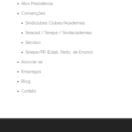
Atos Presidência
Convenções
Sindiclubes Clubes/Academias
Sinacad / Sinepe / Sindiacademias
Secraso
Sinepe/PR (Estab. Partic. de Ensino)
Associe-se
Empregos
Blog
Contato