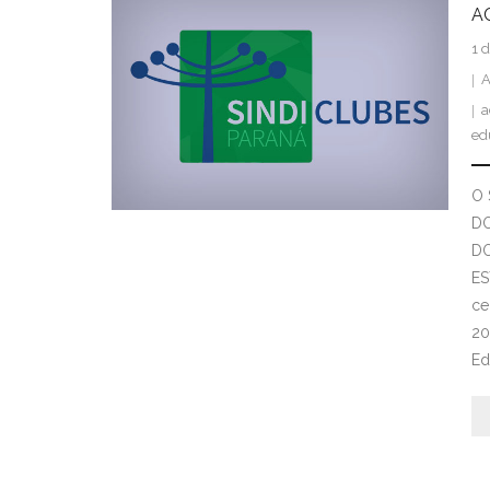
A
1 
A
a
ed
O 
DO
DO
ES
ce
20
Ed