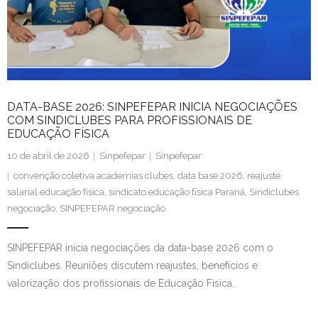
Contato
DATA-BASE 2026: SINPEFEPAR INICIA NEGOCIAÇÕES
COM SINDICLUBES PARA PROFISSIONAIS DE
EDUCAÇÃO FÍSICA
10 de abril de 2026
Sinpefepar
Sinpefepar
convenção coletiva academias clubes
,
data base 2026
,
reajuste
salarial educação física
,
sindicato educação física Paraná
,
Sindiclubes
negociação
,
SINPEFEPAR negociação
SINPEFEPAR inicia negociações da data-base 2026 com o
Sindiclubes. Reuniões discutem reajustes, benefícios e
valorização dos profissionais de Educação Física.