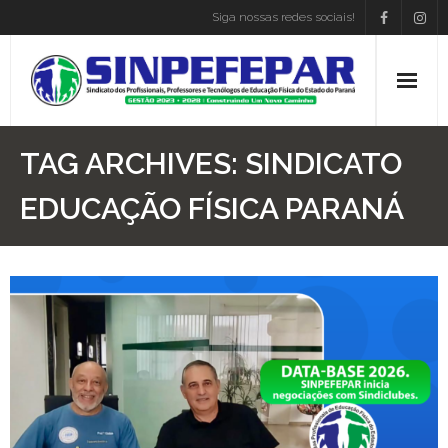
Siga nossas redes sociais!
Home
TAG ARCHIVES:
SINDICATO
Institucional
EDUCAÇÃO FÍSICA PARANÁ
Atos Presidência
Convenções
Associe-se
Empregos
Blog