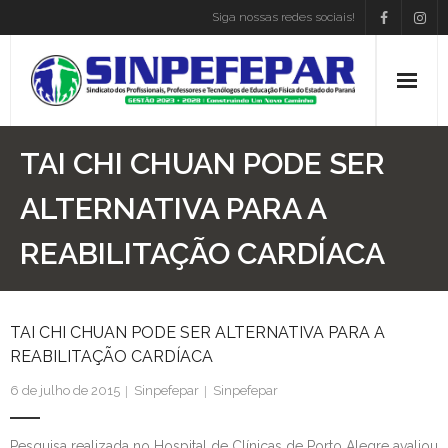
Siga nossas redes sociais!
Home
TAI CHI CHUAN PODE SER
Institucional
ALTERNATIVA PARA A
REABILITAÇÃO CARDÍACA
Atos Presidência
Convenções
TAI CHI CHUAN PODE SER ALTERNATIVA PARA A
Associe-se
REABILITAÇÃO CARDÍACA
Empregos
6 de julho de 2015
Sinpefepar
Sinpefepar
Blog
Pesquisa realizada no Hospital de Clínicas de Porto Alegre avaliou