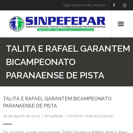
Siga nossas redes sociais!
Home
TALITA E RAFAEL GARANTEM
Institucional
BICAMPEONATO
PARANAENSE DE PISTA
Atos Presidência
Convenções
TALITA E RAFAEL GARANTEM BICAMPEONATO
Associe-se
PARANAENSE DE PISTA
Empregos
19 de agosto de 2014
Sinpefepar
Ciclismo
,
Noticias Esporte
Blog
Os ciclistas ponta-grossenses Talita Oliveira e Rafael Santos Paes