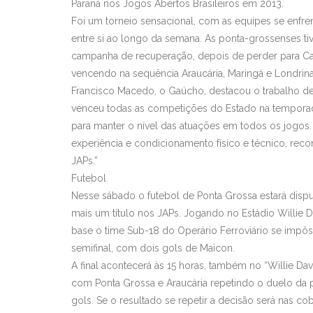
Paraná nos Jogos Abertos Brasileiros em 2013.
Foi um torneio sensacional, com as equipes se enfr
entre si ao longo da semana. As ponta-grossenses ti
campanha de recuperação, depois de perder para Casc
vencendo na sequência Araucária, Maringá e Londrin
Francisco Macedo, o Gaúcho, destacou o trabalho d
venceu todas as competições do Estado na tempor
para manter o nível das atuações em todos os jogos.
experiência e condicionamento físico e técnico, reco
JAPs.”
Futebol
Nesse sábado o futebol de Ponta Grossa estará disp
mais um título nos JAPs. Jogando no Estádio Willie
base o time Sub-18 do Operário Ferroviário se impôs
semifinal, com dois gols de Maicon.
A final acontecerá às 15 horas, também no “Willie Dav
com Ponta Grossa e Araucária repetindo o duelo da 
gols. Se o resultado se repetir a decisão será nas co