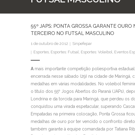
55º JAPS: PONTA GROSSA GARANTE OURO N
TERCEIRO NO FUTSAL MASCULINO
1 de outubro de 2012
Sinpefepar
Esportes
,
Esportes: Futsal
,
Esportes: Voleibol
,
Eventos Esp
A
mais importante competição poliesportiva estadual
encerrada nesse sábado (29) na cidade de Maringá, 
medalhas em várias modalidades. No voleibol femini
o título dos 55º Jogos Abertos do Paraná (JAPs), depo
Londrina e da torcida para Maringá, que perdeu os d
conquistou uma virada espetacular, superando Cascav
Empatadas na primeira colocação, Ponta Grossa fico
medalhas de ouro por ter vencido o confronto diret
também garante à equipe comandada por Tatiana Riba