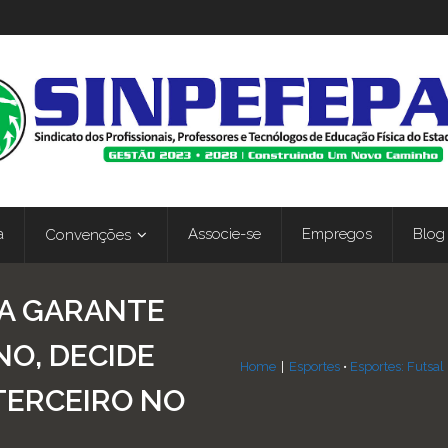
a
Associe-se
Empregos
Blog
Convenções
SA GARANTE
NO, DECIDE
Home
|
Esportes
•
Esportes: Futsal
TERCEIRO NO