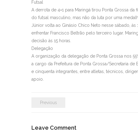
Futsal
A derrota de 4×1 para Maringá tirou Ponta Grossa da fi
do futsal masculino, mas não da luta por uma medalh
Júnior volta ao Ginásio Chico Neto nesse sábado, às
enfrentar Francisco Beltrão pelo terceiro lugar. Mari
decisão às 15 horas.
Delegação
A organização da delegação de Ponta Grossa nos 55º
a cargo da Prefeitura de Ponta Grossa/Secretaria d
e cinquenta integrantes, entre atletas, técnicos, dirig
apoio.
Previous
Leave Comment