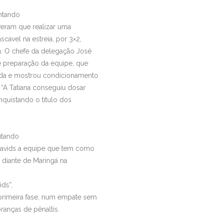
entando
veram que realizar uma
avel na estreia, por 3×2,
a. O chefe da delegação José
e preparação da equipe, que
ada e mostrou condicionamento
 “A Tatiana conseguiu dosar
nquistando o título dos
utando
 Davids a equipe que tem como
 diante de Maringá na
ids”,
primeira fase, num empate sem
branças de pênaltis.