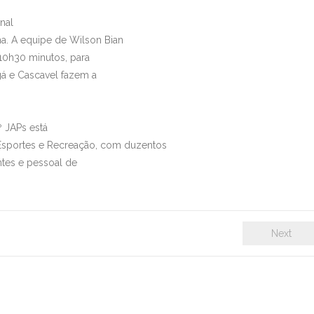
nal
a. A equipe de Wilson Bian
 10h30 minutos, para
ngá e Cascavel fazem a
 JAPs está
e Esportes e Recreação, com duzentos
entes e pessoal de
Next