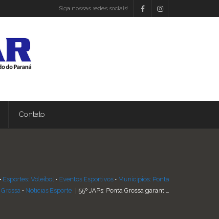
Siga nossas redes sociais!
Contato
•
Esportes: Voleibol
•
Eventos Esportivos
•
Municipios: Ponta
Grossa
•
Noticias Esporte
|
55º JAPs: Ponta Grossa garant …