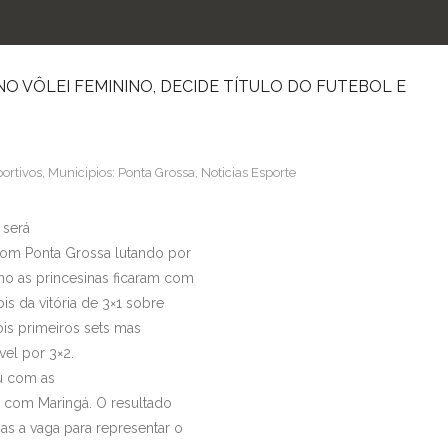
O VÔLEI FEMININO, DECIDE TÍTULO DO FUTEBOL E
ortivos
,
Municipios: Ponta Grossa
,
Noticias Esporte
 será
com Ponta Grossa lutando por
no as princesinas ficaram com
is da vitória de 3×1 sobre
ois primeiros sets mas
el por 3×2.
u com as
o com Maringá. O resultado
s a vaga para representar o