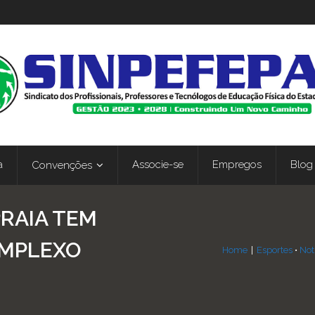
a
Associe-se
Empregos
Blog
Convenções
PRAIA TEM
OMPLEXO
Home
|
Esportes
•
Not