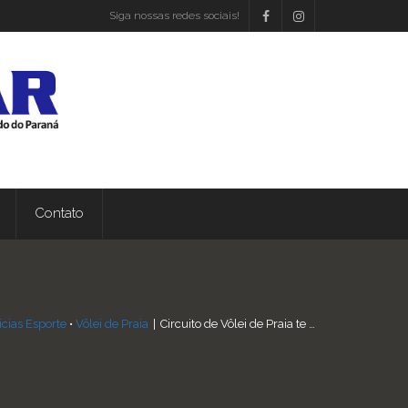
Siga nossas redes sociais!
Contato
icias Esporte
•
Vôlei de Praia
|
Circuito de Vôlei de Praia te …