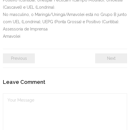
Positivo (Curitiba), Unespar Fecilcam (Campo Mourão), Unioeste
(Cascavel) e UEL (Londrina).
No masculino, o Maringá/Uningá/Amavolei está no Grupo B junto
com UEL (Londrina), UEPG (Ponta Grossa) e Positivo (Curitiba).
Assessoria de Imprensa
Amavolei
Previous
Next
Leave Comment