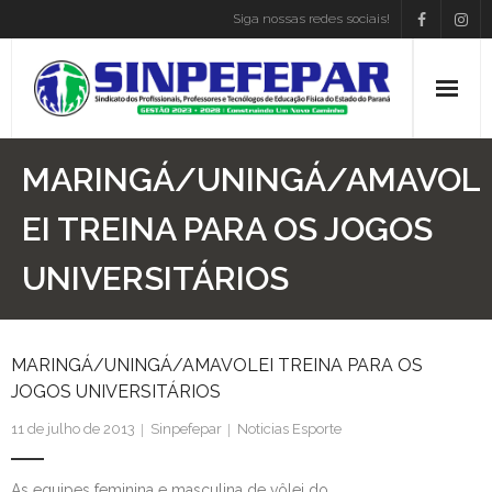
Siga nossas redes sociais!
Home
MARINGÁ/UNINGÁ/AMAVOL
Institucional
EI TREINA PARA OS JOGOS
UNIVERSITÁRIOS
Atos Presidência
Convenções
MARINGÁ/UNINGÁ/AMAVOLEI TREINA PARA OS
Associe-se
JOGOS UNIVERSITÁRIOS
Empregos
11 de julho de 2013
Sinpefepar
Noticias Esporte
Blog
As equipes feminina e masculina de vôlei do