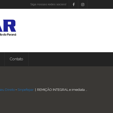
Siga nossas redes sociais!
Contato
eu Direito
•
Sinpefepar
|
REMIÇÃO INTEGRAL e imediata …