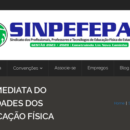
a
Associe-se
Empregos
Blog
Convenções
MEDIATA DO
DADES DOS
Home
|
S
CAÇÃO FÍSICA