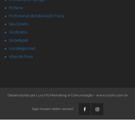
Portaria
Profissional de Educação Física
Seu Direito
Sindicatos
Sinpefepar
Uncategorized
Vôlei de Praia
Desenvolvido por Luis HS Marketing e Comunicação - www.luishs.com.br
Siga nossas redes sociais!