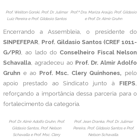
Prof. Weliton Gorski, Prof. Dr. Julimar
Prof.ª Dra. Mariza Araújo, Prof. Gildasio
Luiz Pereira e Prof. Gildasio Santos
e Prof. Dr. Almir Gruhn
Encerrando a Assembleia, o presidente do
SINPEFEPAR
,
Prof. Gildasio Santos (CREF 1011-
G/PR)
, ao lado do
Conselheiro Fiscal Nelson
Schavalla
, agradeceu ao
Prof. Dr. Almir Adolfo
Gruhn
e ao
Prof. Msc. Clery Quinhones,
pelo
apoio prestado ao Sindicato junto à
FIEPS
,
reforçando a importância dessa parceria para o
fortalecimento da categoria.
Prof. Dr. Almir Adolfo Gruhn, Prof.
Prof. Jean Dranka, Prof. Dr. Julimar
Gildasio Santos, Prof. Nelson
Pereira, Prof. Gildasio Santos e Prof.
Schavalla e Prof. Msc. Clery
Nelson Schavalla.