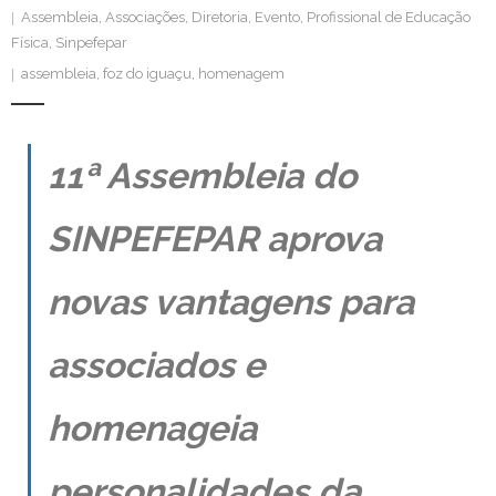
Assembleia
,
Associações
,
Diretoria
,
Evento
,
Profissional de Educação
Contato
Física
,
Sinpefepar
assembleia
,
foz do iguaçu
,
homenagem
11ª Assembleia do
SINPEFEPAR aprova
novas vantagens para
associados e
homenageia
personalidades da