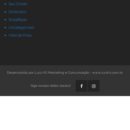
Seu Direito
Sindicatos
Sinpefepar
Uncategorized
Vôlei de Praia
Desenvolvido por Luis HS Marketing e Comunicação - www.luishs.com.br
Siga nossas redes sociais!