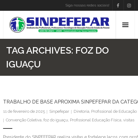
Siga nossas redes sociais!
Home
TAG ARCHIVES:
FOZ DO
Institucional
IGUAÇU
Atos Presidência
Convenções
TRABALHO DE BASE APROXIMA SINPEFEPAR DA CATEG
Associe-se
11 de fevereiro de 2025
Sinpefepar
Diretoria
,
Profissional de Educação 
Empregos
Convenção Coletiva
,
foz do iguaçu
,
Profissional Educação Física
,
visitas
Blog
Presidente do SINPEFEPAR realiza visitas e fortalece laços com prof