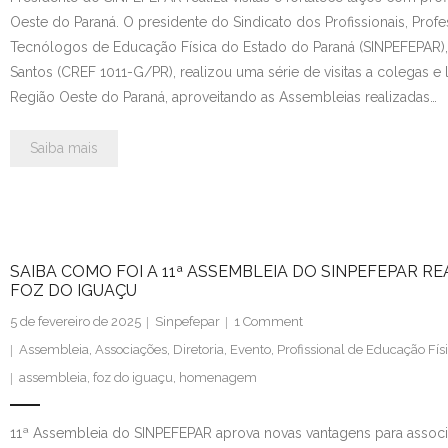
Oeste do Paraná. O presidente do Sindicato dos Profissionais, Prof
Contato
Tecnólogos de Educação Física do Estado do Paraná (SINPEFEPAR),
Santos (CREF 1011-G/PR), realizou uma série de visitas a colegas e 
Região Oeste do Paraná, aproveitando as Assembleias realizadas…
Saiba mais
SAIBA COMO FOI A 11ª ASSEMBLEIA DO SINPEFEPAR R
FOZ DO IGUAÇU
5 de fevereiro de 2025
Sinpefepar
1
Comment
Assembleia
,
Associações
,
Diretoria
,
Evento
,
Profissional de Educação Fís
assembleia
,
foz do iguaçu
,
homenagem
11ª Assembleia do SINPEFEPAR aprova novas vantagens para asso