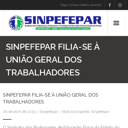
Siga nossas redes sociais!
Home
SINPEFEPAR FILIA-SE À
Institucional
UNIÃO GERAL DOS
TRABALHADORES
Atos Presidência
Convenções
SINPEFEPAR FILIA-SE À UNIÃO GERAL DOS
Associe-se
TRABALHADORES
Empregos
26 de abril de 2013
Sinpefepar
Noticias Esporte
,
Sinpefepar
Blog
O Sindicato dos Profissionais de Educação Física do Estado do