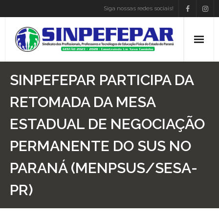
Siga nossas redes sociais!
Home
SINPEFEPAR PARTICIPA DA
Institucional
RETOMADA DA MESA
ESTADUAL DE NEGOCIAÇÃO
Atos Presidência
PERMANENTE DO SUS NO
Convenções
PARANÁ (MENPSUS/SESA-
Associe-se
PR)
Empregos
Blog