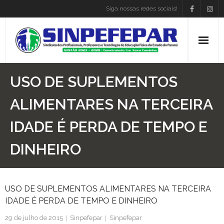
Siga nossas redes sociais!
Home
USO DE SUPLEMENTOS
Institucional
ALIMENTARES NA TERCEIRA
IDADE É PERDA DE TEMPO E
Atos Presidência
DINHEIRO
Convenções
Associe-se
USO DE SUPLEMENTOS ALIMENTARES NA TERCEIRA
Empregos
IDADE É PERDA DE TEMPO E DINHEIRO
29 de julho de 2015
Blog
Sinpefepar
Sinpefepar