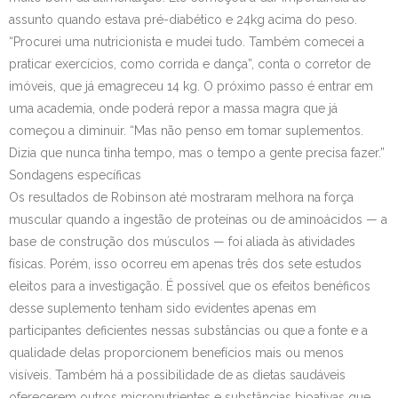
assunto quando estava pré-diabético e 24kg acima do peso.
“Procurei uma nutricionista e mudei tudo. Também comecei a
praticar exercícios, como corrida e dança”, conta o corretor de
imóveis, que já emagreceu 14 kg. O próximo passo é entrar em
uma academia, onde poderá repor a massa magra que já
começou a diminuir. “Mas não penso em tomar suplementos.
Dizia que nunca tinha tempo, mas o tempo a gente precisa fazer.”
Sondagens específicas
Os resultados de Robinson até mostraram melhora na força
muscular quando a ingestão de proteínas ou de aminoácidos — a
base de construção dos músculos — foi aliada às atividades
físicas. Porém, isso ocorreu em apenas três dos sete estudos
eleitos para a investigação. É possível que os efeitos benéficos
desse suplemento tenham sido evidentes apenas em
participantes deficientes nessas substâncias ou que a fonte e a
qualidade delas proporcionem benefícios mais ou menos
visíveis. Também há a possibilidade de as dietas saudáveis
oferecerem outros micronutrientes e substâncias bioativas que