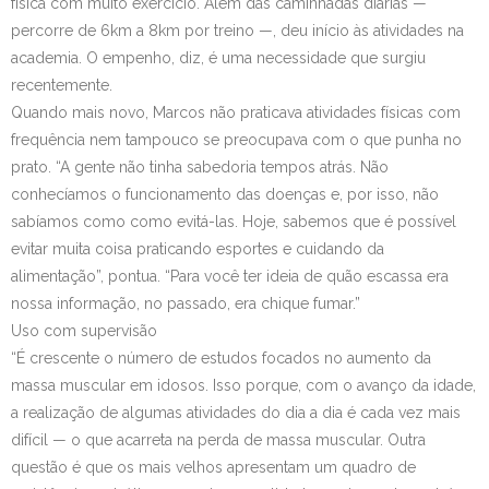
física com muito exercício. Além das caminhadas diárias —
percorre de 6km a 8km por treino —, deu início às atividades na
academia. O empenho, diz, é uma necessidade que surgiu
recentemente.
Quando mais novo, Marcos não praticava atividades físicas com
frequência nem tampouco se preocupava com o que punha no
prato. “A gente não tinha sabedoria tempos atrás. Não
conhecíamos o funcionamento das doenças e, por isso, não
sabíamos como como evitá-las. Hoje, sabemos que é possível
evitar muita coisa praticando esportes e cuidando da
alimentação”, pontua. “Para você ter ideia de quão escassa era
nossa informação, no passado, era chique fumar.”
Uso com supervisão
“É crescente o número de estudos focados no aumento da
massa muscular em idosos. Isso porque, com o avanço da idade,
a realização de algumas atividades do dia a dia é cada vez mais
difícil — o que acarreta na perda de massa muscular. Outra
questão é que os mais velhos apresentam um quadro de