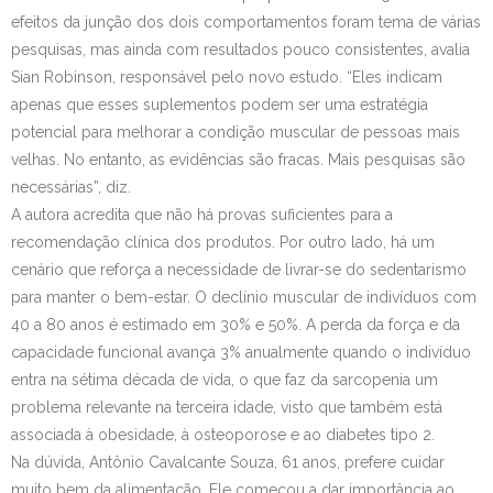
efeitos da junção dos dois comportamentos foram tema de várias
pesquisas, mas ainda com resultados pouco consistentes, avalia
Sian Robinson, responsável pelo novo estudo. “Eles indicam
apenas que esses suplementos podem ser uma estratégia
potencial para melhorar a condição muscular de pessoas mais
velhas. No entanto, as evidências são fracas. Mais pesquisas são
necessárias”, diz.
A autora acredita que não há provas suficientes para a
recomendação clínica dos produtos. Por outro lado, há um
cenário que reforça a necessidade de livrar-se do sedentarismo
para manter o bem-estar. O declínio muscular de indivíduos com
40 a 80 anos é estimado em 30% e 50%. A perda da força e da
capacidade funcional avança 3% anualmente quando o indivíduo
entra na sétima década de vida, o que faz da sarcopenia um
problema relevante na terceira idade, visto que também está
associada à obesidade, à osteoporose e ao diabetes tipo 2.
Na dúvida, Antônio Cavalcante Souza, 61 anos, prefere cuidar
muito bem da alimentação. Ele começou a dar importância ao