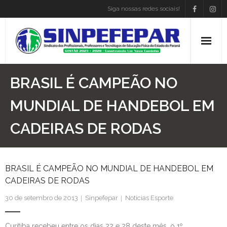
Siga nossas redes sociais!
Home
BRASIL É CAMPEÃO NO
Institucional
MUNDIAL DE HANDEBOL EM
CADEIRAS DE RODAS
Atos Presidência
Convenções
BRASIL É CAMPEÃO NO MUNDIAL DE HANDEBOL EM
Associe-se
CADEIRAS DE RODAS
Empregos
30 de setembro de 2013
Sinpefepar
Noticias Esporte
Blog
Curitiba recebeu entre os dias 22 e 28 deste mês, o 1º