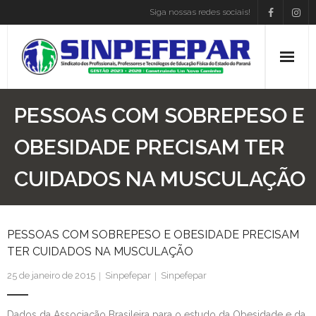
Siga nossas redes sociais!
Home
PESSOAS COM SOBREPESO E
Institucional
OBESIDADE PRECISAM TER
CUIDADOS NA MUSCULAÇÃO
Atos Presidência
Convenções
PESSOAS COM SOBREPESO E OBESIDADE PRECISAM
Associe-se
TER CUIDADOS NA MUSCULAÇÃO
Empregos
25 de janeiro de 2015
Sinpefepar
Sinpefepar
Blog
Dados da Associação Brasileira para o estudo da Obesidade e da