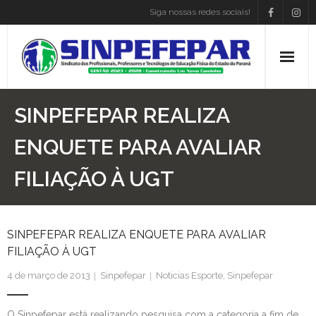
Siga nossas redes sociais!
Home
SINPEFEPAR REALIZA
Institucional
ENQUETE PARA AVALIAR
FILIAÇÃO À UGT
Atos Presidência
Convenções
SINPEFEPAR REALIZA ENQUETE PARA AVALIAR
Associe-se
FILIAÇÃO À UGT
Empregos
4 de março de 2013
Sinpefepar
Noticias Esporte
,
Sinpefepar
Blog
O Sinpefepar está realizando pesquisa com a categoria a fim de