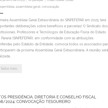
ssembleia
,
assembleia geral
,
convocação
imeira Assembleia Geral Extraordinária do SINPEFEPAR em 2025, terá
portantes deliberações sobre benefícios e parcerias! O Sindicato dos
ofissionais, Professores e Tecnólogos de Educação Física do Estado
 Paraná (SINPEFEPAR), em conformidade com as atribuições
nferidas pelo Estatuto da Entidade, convoca todos os associados par
rticiparem da próxima Assembleia Geral Extraordinária. A reunião ser
alizada…
Saiba mais
TOS PRESIDÊNCIA, DIRETORIA E CONSELHO FISCAL
08/2024: CONVOCAÇÃO TESOUREIRO