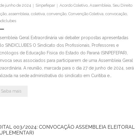
 de junho de 2024
Sinpefepar
Acordo Coletivo
,
Assembleia
,
Seu Direito
ção
,
assembleia
,
coletiva
,
convenção
,
Convenção Coletiva
,
convocação
,
ndiclubes
sembleia Geral Extraordinária vai debater propostas apresentadas
lo SINDICLUBES O Sindicato dos Profissionais, Professores e
cnólogos de Educação Física do Estado do Paraná (SINPEFEPAR),
nvoca seus associados para participarem de uma Assembleia Geral
traordinária. A reunião, marcada para o dia 27 de junho de 2024, será
alizada na sede administrativa do sindicato em Curitiba e…
Saiba mais
DITAL 003/2024: CONVOCAÇÃO ASSEMBLEIA ELEITORAL
SUPLEMENTAR)