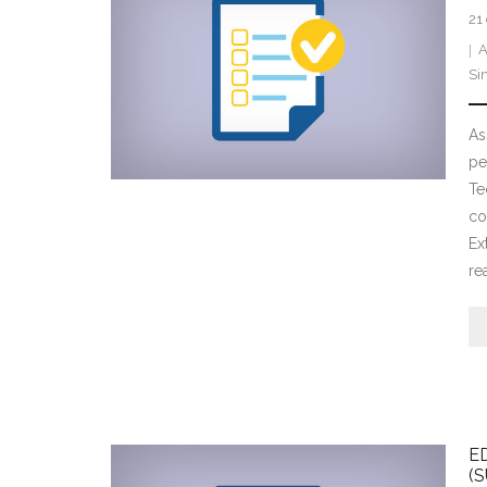
21
A
Si
As
pe
Te
co
Ex
re
E
(