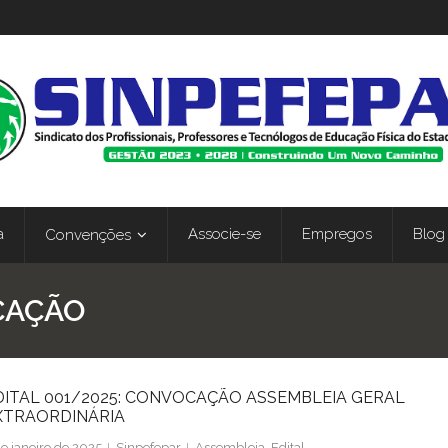
a
Associe-se
Empregos
Blog
Convenções
CAÇÃO
DITAL 001/2025: CONVOCAÇÃO ASSEMBLEIA GERAL
XTRAORDINÁRIA
de janeiro de 2025
Sinpefepar
Assembleia
,
Edital