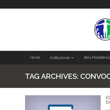
Home
Atos Presidênci
Institucional
TAG ARCHIVES:
CONVO
E
E
5 