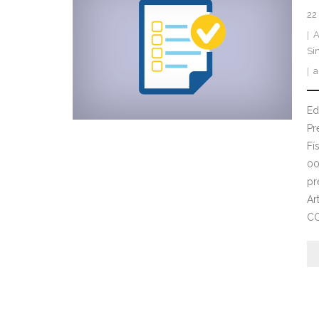
22
A
Si
a
Ed
Pr
Fí
00
pr
Ar
C