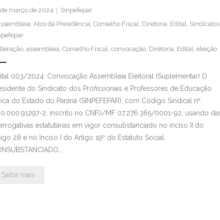
 de março de 2024
Sinpefepar
ssembleia
,
Atos da Presidência
,
Conselho Fiscal
,
Diretoria
,
Edital
,
Sindicatos
npefepar
lteração
,
assembleia
,
Conselho Fiscal
,
convocação
,
Diretoria
,
Edital
,
eleição
ital 003/2024: Convocação Assembleia Eleitoral (Suplementar) O
esidente do Sindicato dos Profissionais e Professores de Educação
sica do Estado do Paraná (SINPEFEPAR), com Código Sindical nº.
0.000.91297-2, inscrito no CNPJ/MF 07.276.365/0001-92, usando da
errogativas estatutárias em vigor consubstanciado no inciso II do
tigo 28 e no Inciso I do Artigo 19º do Estatuto Social;
ONSUBSTANCIADO…
Saiba mais