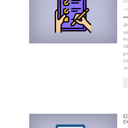
20
c
SI
su
Pr
(S
pr
00
Jo
E
E