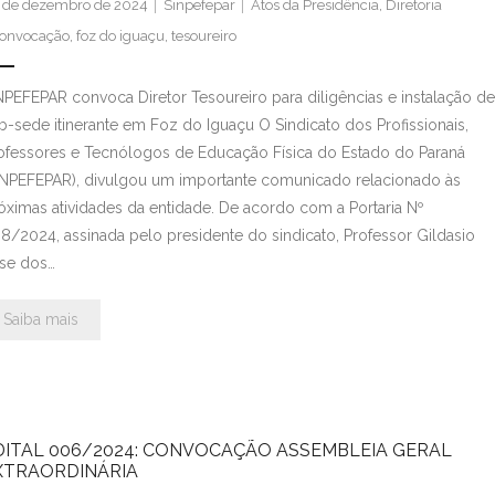
 de dezembro de 2024
Sinpefepar
Atos da Presidência
,
Diretoria
onvocação
,
foz do iguaçu
,
tesoureiro
NPEFEPAR convoca Diretor Tesoureiro para diligências e instalação d
b-sede itinerante em Foz do Iguaçu O Sindicato dos Profissionais,
ofessores e Tecnólogos de Educação Física do Estado do Paraná
INPEFEPAR), divulgou um importante comunicado relacionado às
óximas atividades da entidade. De acordo com a Portaria Nº
8/2024, assinada pelo presidente do sindicato, Professor Gildasio
se dos…
Saiba mais
DITAL 006/2024: CONVOCAÇÃO ASSEMBLEIA GERAL
XTRAORDINÁRIA