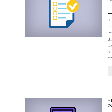
a
Pr
im
Pr
do
co
pa
re
A
0