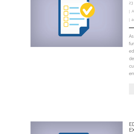
23
A
a
As
fu
ed
de
cu
em
E
E