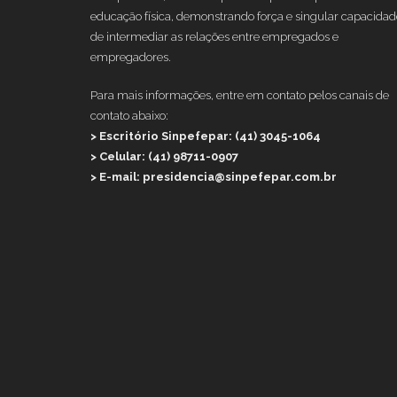
educação física, demonstrando força e singular capacidad
de intermediar as relações entre empregados e
empregadores.
Para mais informações, entre em contato pelos canais de
contato abaixo:
> Escritório Sinpefepar: (41) 3045-1064
> Celular: (41) 98711-0907
> E-mail: presidencia@sinpefepar.com.br