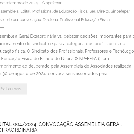
 de setembro de 2024
Sinpefepar
ssembleia
,
Edital
,
Profissional de Educação Física
,
Seu Direito
,
Sinpefepar
ssembleia
,
convocação
,
Diretoria
,
Profissional Educação Física
sembleia Geral Extraordinária vai debater decisões importantes para 
ncionamento do sindicato e para a categoria dos profissionais de
ucação física. O Sindicato dos Profissionais, Professores e Tecnólog
 Educação Física do Estado do Paraná (SINPEFEPAR), em
mprimento ao deliberado pela Assembleia de Associados realizada
 30 de agosto de 2024, convoca seus associados para…
Saiba mais
DITAL 004/2024: CONVOCAÇÃO ASSEMBLEIA GERAL
XTRAORDINÁRIA