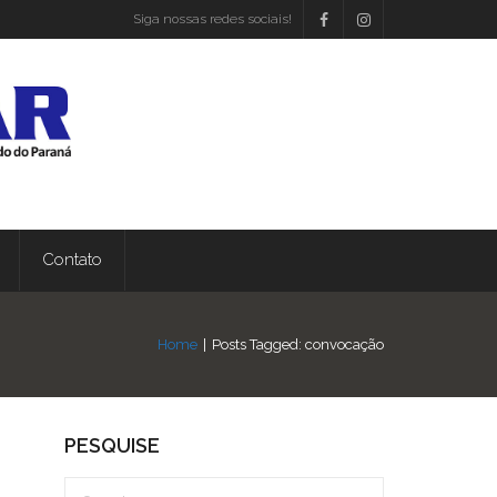
Siga nossas redes sociais!
Contato
Home
|
Posts Tagged:
convocação
PESQUISE