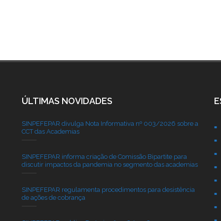
ÚLTIMAS NOVIDADES
E
SINPEFEPAR divulga Nota Informativa nº 003/2026 sobre a
CCT das Academias
SINPEFEPAR informa criação de Comissão Bipartite para
discutir impactos da pandemia no segmento das academias
SINPEFEPAR regulamenta procedimentos para desistência
de ações de cobrança