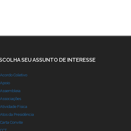
SCOLHA SEU ASSUNTO DE INTERESSE
Acordo Coletivo
Apoio
Assembleia
Associações
Atividade Física
Atos da Presidência
Carta Convite
CCT